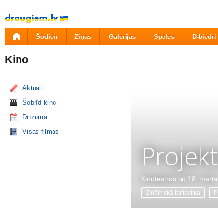
Pāriet
uz
saturu
Šodien
Ziņas
Galerijas
Spēles
D-biedri
Kino
Aktuāli
Šobrīd kino
Drīzumā
Visas filmas
Projekt
Kinoteātros no 18. marta
Zinātniskā fantastika
P