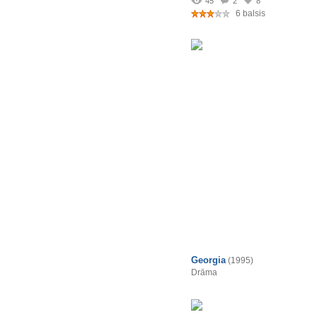
45
2
8
6 balsis
Georgia
(1995)
Drāma