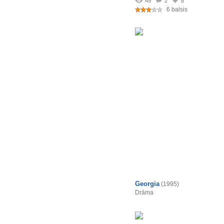
45
2
8
6 balsis
Georgia
(1995)
Drāma