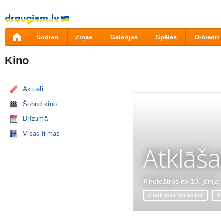
Pāriet
uz
saturu
Šodien
Ziņas
Galerijas
Spēles
D-biedri
Kino
Aktuāli
Šobrīd kino
Drīzumā
Visas filmas
Atklāš
Kinoteātros no 10. jūnija
Zinātniskā fantastika
Tr