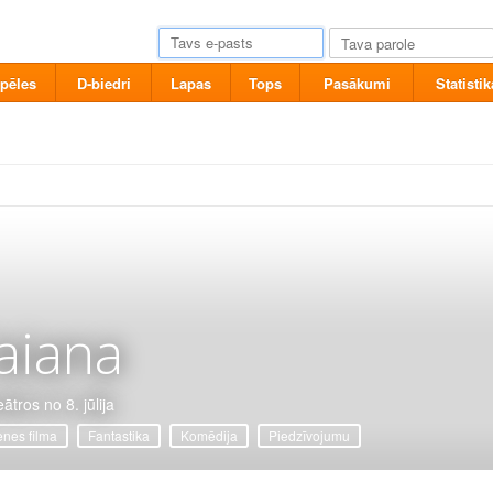
pēles
D-biedri
Lapas
Tops
Pasākumi
Statistik
aiana
ātros no 8. jūlija
nes filma
Fantastika
Komēdija
Piedzīvojumu