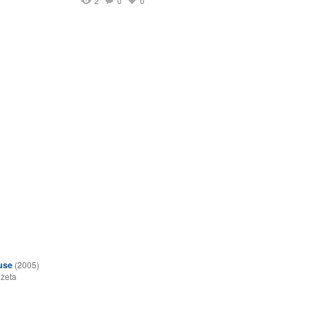
2
0
0
use
(2005)
ižeta