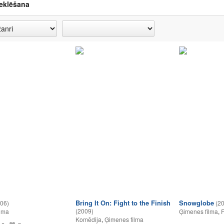
eklēšana
Bring It On: Fight to the Finish
Snowglobe
06)
(2
(2009)
lma
Ģimenes filma
,
F
Komēdija
,
Ģimenes filma