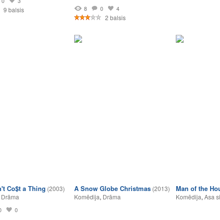
0
3
8
0
4
9 balsis
2 balsis
't Co$t a Thing
A Snow Globe Christmas
Man of the Ho
(2003)
(2013)
,
Drāma
Komēdija
,
Drāma
Komēdija
,
Asa s
0
0