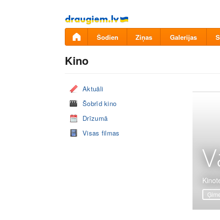
Pāriet
uz
saturu
Šodien
Ziņas
Galerijas
S
Kino
Aktuāli
Šobrīd kino
Drīzumā
Visas filmas
V
Kinote
Ģime