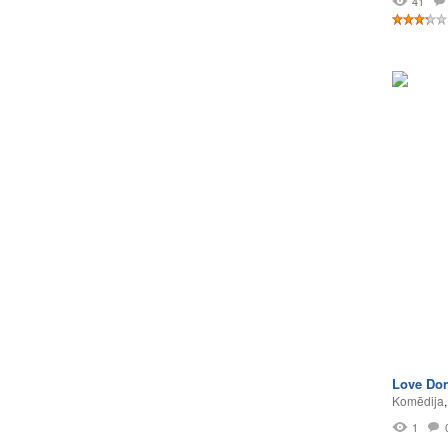
41
Love Don
Komēdija
1