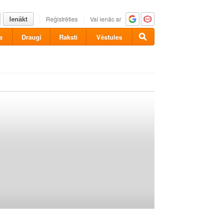
Ienākt
Reģistrēties
Vai ienāc ar
a
Draugi
Raksti
Vēstules