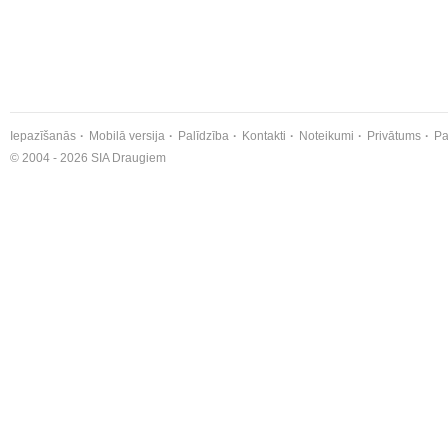
Iepazīšanās
Mobilā versija
Palīdzība
Kontakti
Noteikumi
Privātums
Pa
© 2004 - 2026 SIA Draugiem