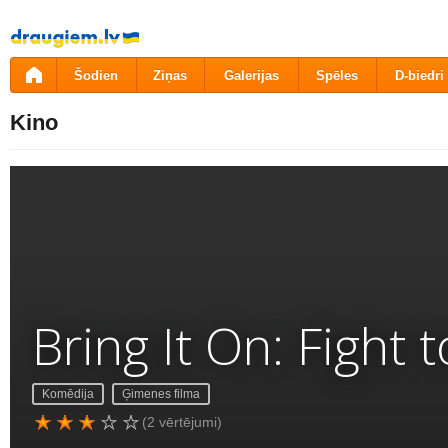
Pāriet
uz
saturu
Šodien
Ziņas
Galerijas
Spēles
D-biedri
Kino
Bring It On: Fight t
Komēdija
Ģimenes filma
(2 vērtējumi)