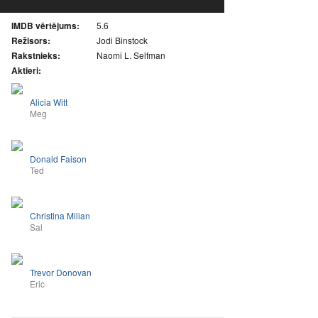
IMDB vērtējums:
5.6
Režisors:
Jodi Binstock
Rakstnieks:
Naomi L. Selfman
Aktieri:
Alicia Witt
Meg
Donald Faison
Ted
Christina Milian
Sal
Trevor Donovan
Eric