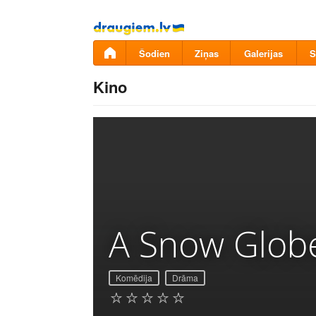
Pāriet
uz
saturu
Šodien
Ziņas
Galerijas
S
Kino
A Snow Glob
Komēdija
Drāma