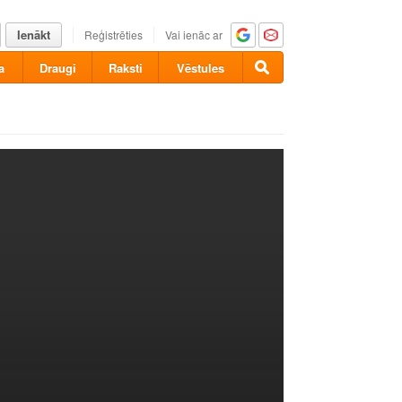
Ienākt
Reģistrēties
Vai ienāc ar
a
Draugi
Raksti
Vēstules