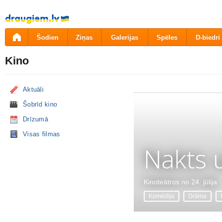
Pāriet
uz
saturu
Šodien
Ziņas
Galerijas
Spēles
D-biedri
Kino
Aktuāli
Šobrīd kino
Drīzumā
Visas filmas
Nakts 
Kinoteātros no 24. jūlija
Komēdija
Drāma