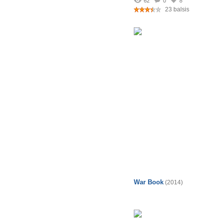
62
0
8
23 balsis
War Book
(2014)