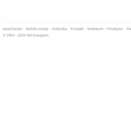
Iepazīšanās
Mobilā versija
Palīdzība
Kontakti
Noteikumi
Privātums
Pa
© 2004 - 2026 SIA Draugiem