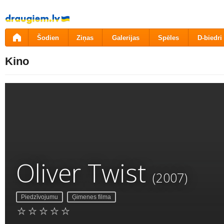
Pāriet
uz
saturu
Šodien
Ziņas
Galerijas
Spēles
D-biedri
Kino
Oliver Twist
(2007)
Piedzīvojumu
Ģimenes filma