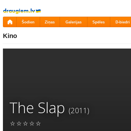
Pāriet
uz
saturu
Šodien
Ziņas
Galerijas
Spēles
D-biedri
Kino
The Slap
(2011)