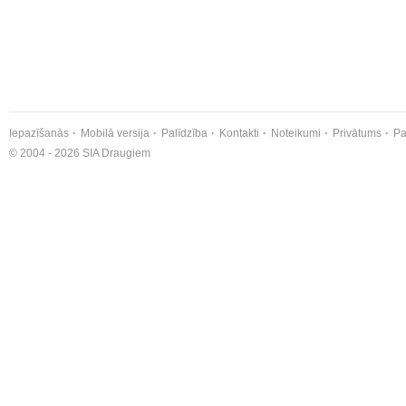
Iepazīšanās
Mobilā versija
Palīdzība
Kontakti
Noteikumi
Privātums
Pa
© 2004 - 2026 SIA Draugiem