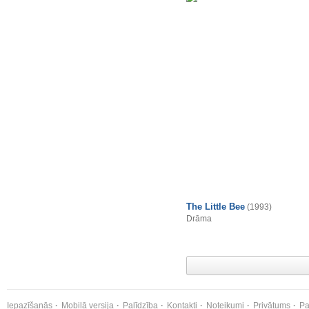
The Little Bee
(1993)
Drāma
Iepazīšanās
Mobilā versija
Palīdzība
Kontakti
Noteikumi
Privātums
Pa