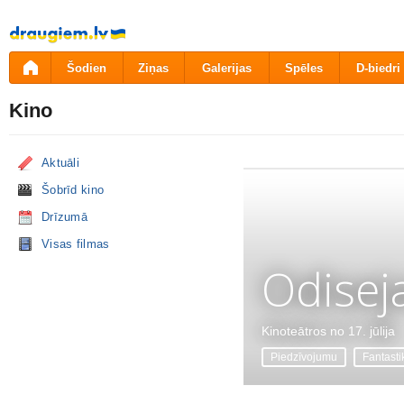
Pāriet
uz
saturu
Šodien
Ziņas
Galerijas
Spēles
D-biedri
Kino
Aktuāli
Šobrīd kino
Drīzumā
Visas filmas
Odisej
Kinoteātros no 17. jūlija
Piedzīvojumu
Fantasti