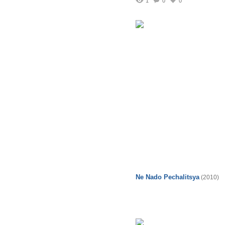
1
0
0
Ne Nado Pechalitsya
(2010)