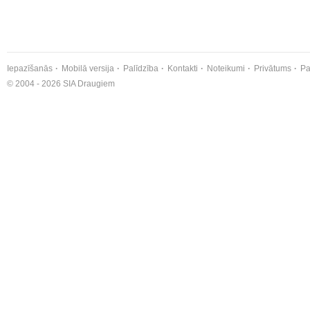
Iepazīšanās
Mobilā versija
Palīdzība
Kontakti
Noteikumi
Privātums
Pa
© 2004 - 2026 SIA Draugiem