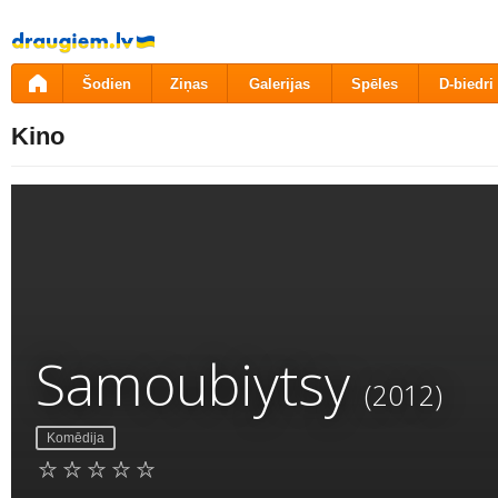
Pāriet
uz
saturu
Šodien
Ziņas
Galerijas
Spēles
D-biedri
Kino
Samoubiytsy
(2012)
Komēdija