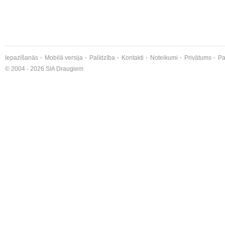
Iepazīšanās
Mobilā versija
Palīdzība
Kontakti
Noteikumi
Privātums
Pa
© 2004 - 2026 SIA Draugiem