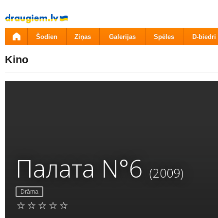
Pāriet
uz
saturu
Šodien
Ziņas
Galerijas
Spēles
D-biedri
Kino
Палата N°6
(2009)
Drāma