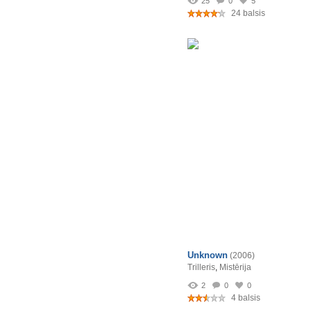
25
0
5
24 balsis
Unknown
(2006)
Trilleris
,
Mistērija
2
0
0
4 balsis