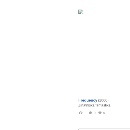
Frequency
(2000)
Zinātniskā fantastika
1
0
0