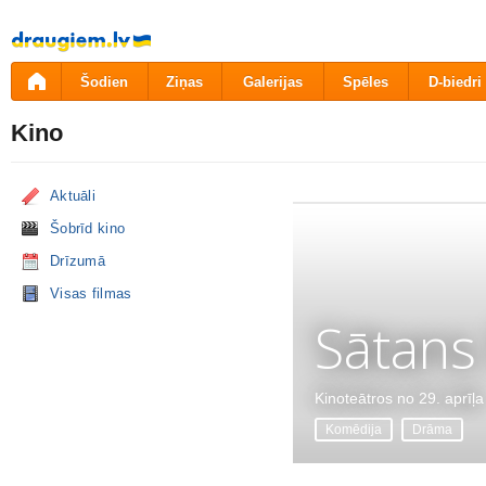
Pāriet
uz
saturu
Šodien
Ziņas
Galerijas
Spēles
D-biedri
Kino
Aktuāli
Šobrīd kino
Drīzumā
Visas filmas
Sātans
Kinoteātros no 29. aprīļa
Komēdija
Drāma