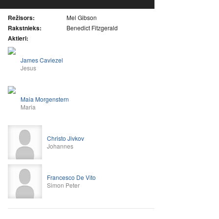
Režisors:
Mel Gibson
Rakstnieks:
Benedict Fitzgerald
Aktieri:
James Caviezel
Jesus
Maia Morgenstern
Maria
Christo Jivkov
Johannes
Francesco De Vito
Simon Peter