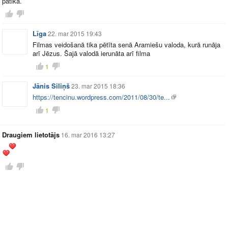
patika.
Līga
22. mar 2015 19:43
Filmas veidošanā tika pētīta senā Aramiešu valoda, kurā runāja
arī Jēzus. Šajā valodā ierunāta arī filma
1
Jānis Siliņš
23. mar 2015 18:36
https://tencinu.wordpress.com/2011/08/30/te...
1
Draugiem lietotājs
16. mar 2016 13:27