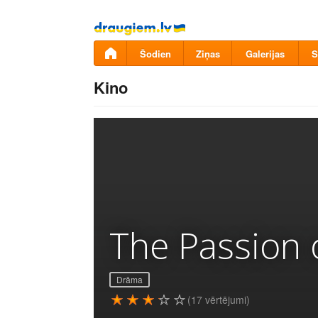
Pāriet
uz
saturu
Šodien
Ziņas
Galerijas
S
Kino
The Passion o
Drāma
(17 vērtējumi)