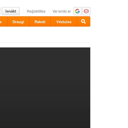
Ienākt
Reģistrēties
Vai ienāc ar
a
Draugi
Raksti
Vēstules