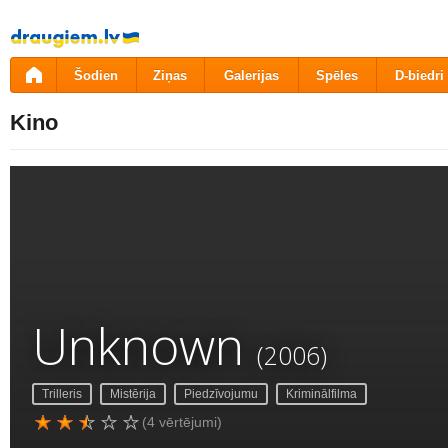
Pāriet
uz
saturu
Šodien
Ziņas
Galerijas
Spēles
D-biedri
Kino
Unknown
(2006)
Trilleris
Mistērija
Piedzīvojumu
Kriminālfilma
(4 vērtējumi)