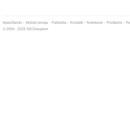
Iepazīšanās
Mobilā versija
Palīdzība
Kontakti
Noteikumi
Privātums
Pa
© 2004 - 2026 SIA Draugiem