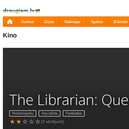
Pāriet
uz
saturu
Šodien
Ziņas
Galerijas
Spēles
D-biedri
Kino
The Librarian: Que
Piedzīvojumu
Asa sižeta
Fantastika
(2 vērtējumi)