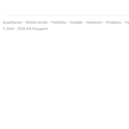
Iepazīšanās
Mobilā versija
Palīdzība
Kontakti
Noteikumi
Privātums
Pa
© 2004 - 2026 SIA Draugiem