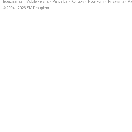
Iepazīšanās
Mobilā versija
Palīdzība
Kontakti
Noteikumi
Privātums
Pa
© 2004 - 2026 SIA Draugiem