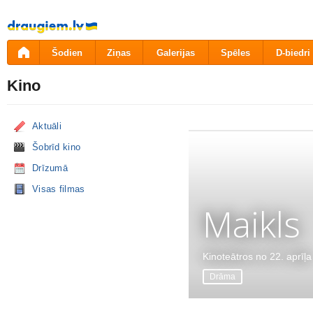
Pāriet
uz
saturu
Šodien
Ziņas
Galerijas
Spēles
D-biedri
Kino
Aktuāli
Šobrīd kino
Drīzumā
Visas filmas
Maikls
Kinoteātros no 22. aprīļa
Drāma