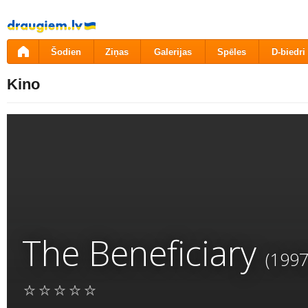
Pāriet
uz
saturu
Šodien
Ziņas
Galerijas
Spēles
D-biedri
Kino
The Beneficiary
(1997