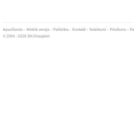
Iepazīšanās
Mobilā versija
Palīdzība
Kontakti
Noteikumi
Privātums
Pa
© 2004 - 2026 SIA Draugiem