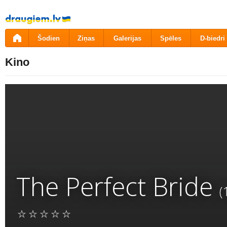
Pāriet
uz
saturu
Šodien
Ziņas
Galerijas
Spēles
D-biedri
Kino
The Perfect Bride
(