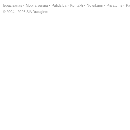
Iepazīšanās
Mobilā versija
Palīdzība
Kontakti
Noteikumi
Privātums
Pa
© 2004 - 2026 SIA Draugiem