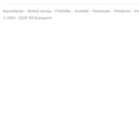
Iepazīšanās
Mobilā versija
Palīdzība
Kontakti
Noteikumi
Privātums
Pa
© 2004 - 2026 SIA Draugiem