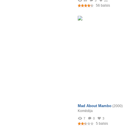
99
3
21
56 balsis
Mad About Mambo
(2000)
Komēdija
7
0
3
5 balsis