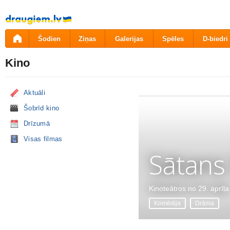
Pāriet
uz
saturu
Šodien
Ziņas
Galerijas
Spēles
D-biedri
Kino
Aktuāli
Šobrīd kino
Drīzumā
Visas filmas
Sātans
Kinoteātros no 29. aprīļa
Komēdija
Drāma