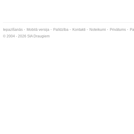
Iepazīšanās
Mobilā versija
Palīdzība
Kontakti
Noteikumi
Privātums
Pa
© 2004 - 2026 SIA Draugiem