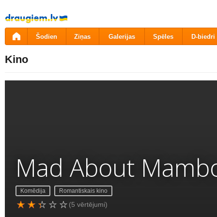
Pāriet
uz
saturu
Šodien
Ziņas
Galerijas
Spēles
D-biedri
Kino
Mad About Mamb
Komēdija
Romantiskais kino
(5 vērtējumi)