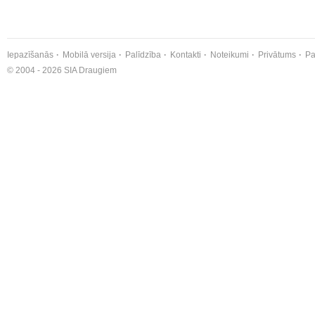
Iepazīšanās
Mobilā versija
Palīdzība
Kontakti
Noteikumi
Privātums
Pa
© 2004 - 2026 SIA Draugiem