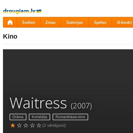
Pāriet
uz
saturu
Šodien
Ziņas
Galerijas
Spēles
D-biedri
Kino
Waitress
(2007)
Drāma
Komēdija
Romantiskais kino
(2 vērtējumi)