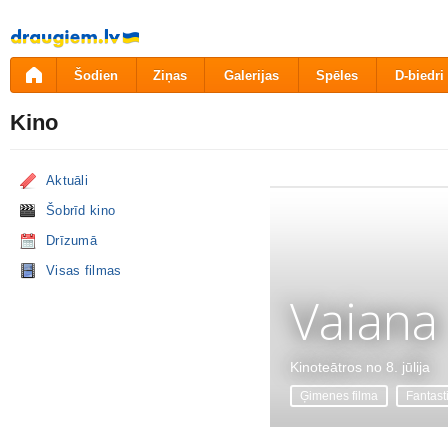
Pāriet
uz
saturu
Šodien
Ziņas
Galerijas
Spēles
D-biedri
Kino
Aktuāli
Šobrīd kino
Drīzumā
Visas filmas
Vaiana
Kinoteātros no 8. jūlija
Ģimenes filma
Fantast