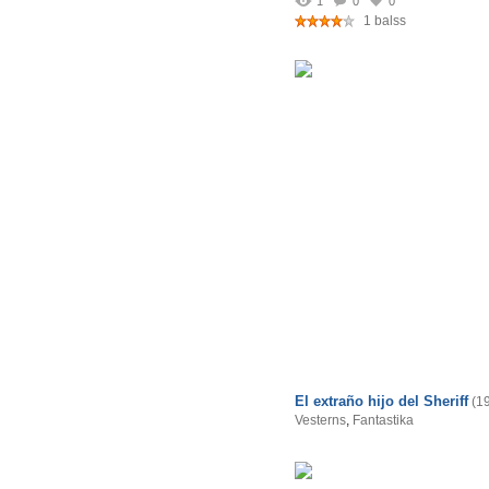
1
0
0
1 balss
El extraño hijo del Sheriff
(1
Vesterns
,
Fantastika