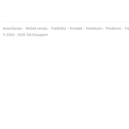
Iepazīšanās
Mobilā versija
Palīdzība
Kontakti
Noteikumi
Privātums
Pa
© 2004 - 2026 SIA Draugiem