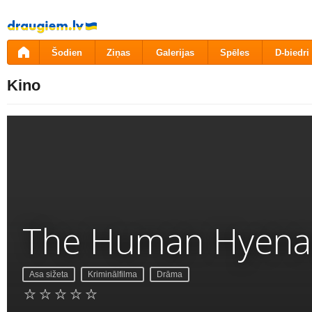
Pāriet
uz
saturu
Šodien
Ziņas
Galerijas
Spēles
D-biedri
Kino
The Human Hyena
Asa sižeta
Kriminālfilma
Drāma