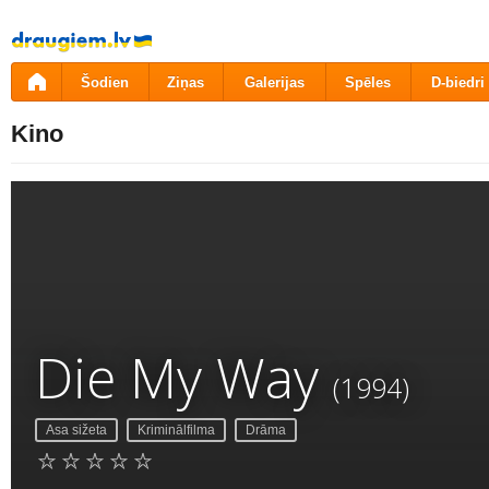
Pāriet
uz
saturu
Šodien
Ziņas
Galerijas
Spēles
D-biedri
Kino
Die My Way
(1994)
Asa sižeta
Kriminālfilma
Drāma