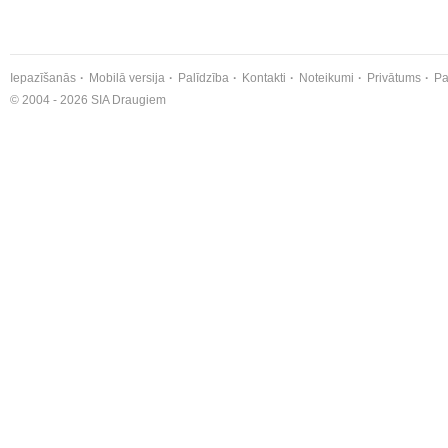
Iepazīšanās
Mobilā versija
Palīdzība
Kontakti
Noteikumi
Privātums
Pa
© 2004 - 2026 SIA Draugiem