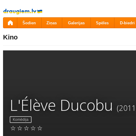
Pāriet
uz
saturu
Šodien
Ziņas
Galerijas
Spēles
D-biedri
Kino
L'Élève Ducobu
(2011
Komēdija