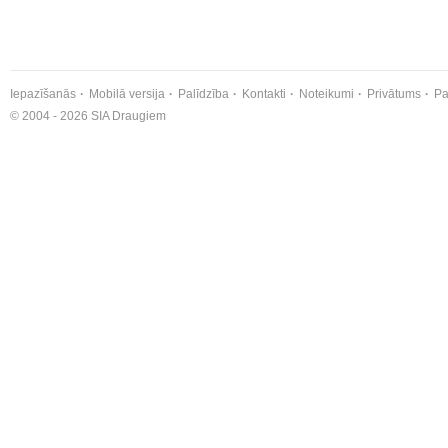
Iepazīšanās
Mobilā versija
Palīdzība
Kontakti
Noteikumi
Privātums
Pa
© 2004 - 2026 SIA Draugiem