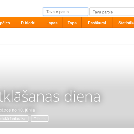
pēles
D-biedri
Lapas
Tops
Pasākumi
Statistik
tklāšanas diena
eātros no 10. jūnija
tniskā fantastika
Trilleris