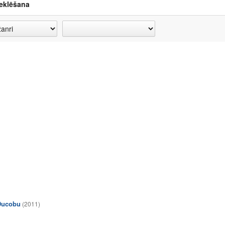
eklēšana
Ducobu
(2011)