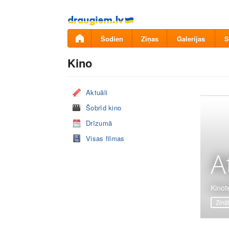
Pāriet
uz
saturu
Šodien
Ziņas
Galerijas
S
Kino
Aktuāli
Šobrīd kino
Drīzumā
Visas filmas
A
Kinot
Zinā