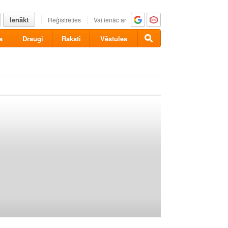
Ienākt
Reģistrēties
Vai ienāc ar
a
Draugi
Raksti
Vēstules