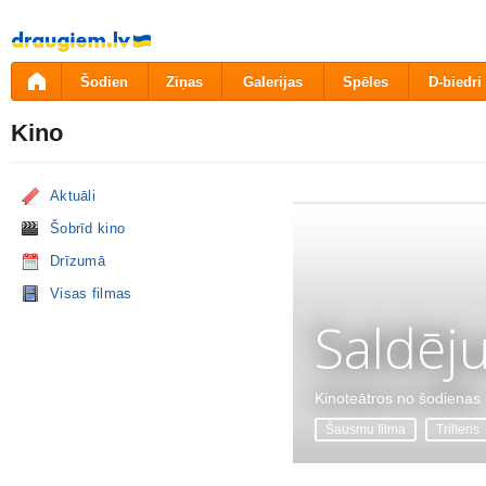
Pāriet
uz
saturu
Šodien
Ziņas
Galerijas
Spēles
D-biedri
Kino
Aktuāli
Šobrīd kino
Drīzumā
Visas filmas
Saldēj
Kinoteātros no šodienas
Šausmu filma
Trilleris