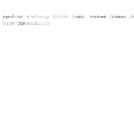
Iepazīšanās
Mobilā versija
Palīdzība
Kontakti
Noteikumi
Privātums
Pa
© 2004 - 2026 SIA Draugiem