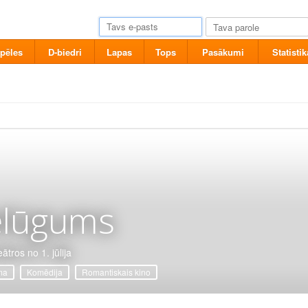
pēles
D-biedri
Lapas
Tops
Pasākumi
Statistik
elūgums
ātros no 1. jūlija
ma
Komēdija
Romantiskais kino