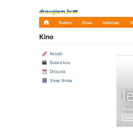
Pāriet
uz
saturu
Šodien
Ziņas
Galerijas
S
Kino
Aktuāli
Šobrīd kino
Drīzumā
Visas filmas
I
Kinote
Drā