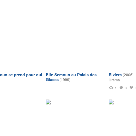
oun se prend pour qui
Elie Semoun au Palais des
Riviera
(2006)
Glaces
(1999)
Drāma
1
0