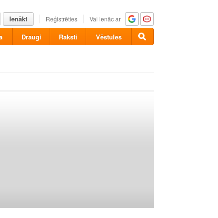
Ienākt
Reģistrēties
Vai ienāc ar
a
Draugi
Raksti
Vēstules