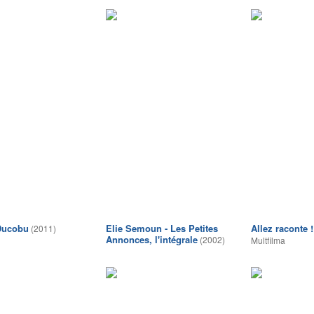
Ducobu
Elie Semoun - Les Petites
Allez raconte !
(2011)
Annonces, l'intégrale
(2002)
Multfilma