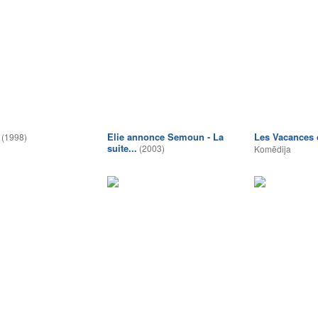
Elie annonce Semoun - La
Les Vacances
(1998)
suite...
(2003)
Komēdija