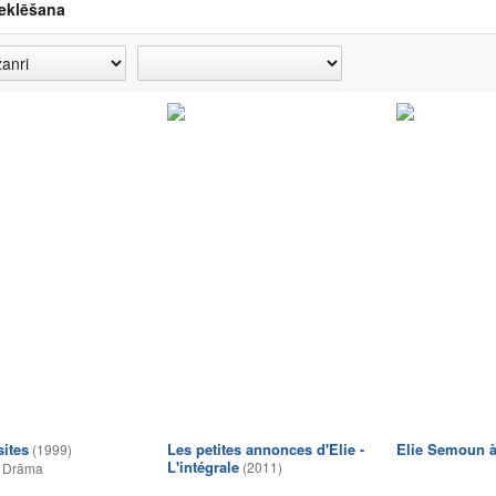
eklēšana
sites
Les petites annonces d'Elie -
Elie Semoun à
(1999)
L'intégrale
(2011)
,
Drāma