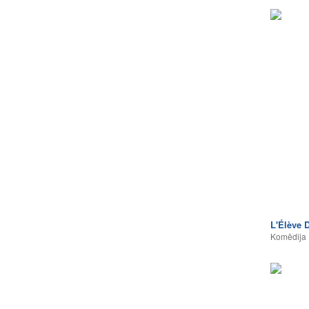
L'Élève 
Komēdija