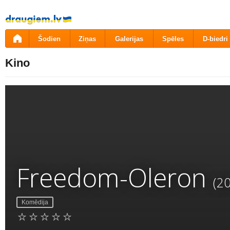
Pāriet
uz
saturu
Šodien
Ziņas
Galerijas
Spēles
D-biedri
Kino
Freedom-Oleron
(2
Komēdija