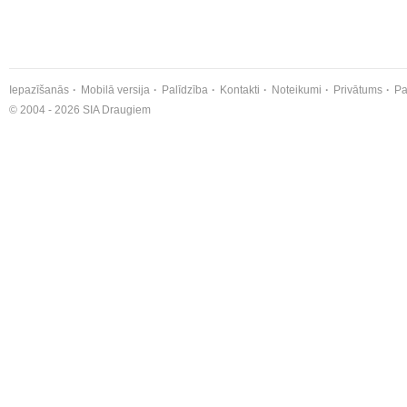
Iepazīšanās
Mobilā versija
Palīdzība
Kontakti
Noteikumi
Privātums
Pa
© 2004 - 2026 SIA Draugiem