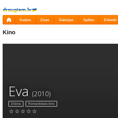
Pāriet
uz
saturu
Šodien
Ziņas
Galerijas
Spēles
D-biedri
Kino
Eva
(2010)
Drāma
Romantiskais kino