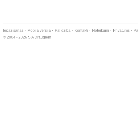
Iepazīšanās
Mobilā versija
Palīdzība
Kontakti
Noteikumi
Privātums
Pa
© 2004 - 2026 SIA Draugiem