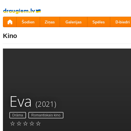
Pāriet
uz
saturu
Šodien
Ziņas
Galerijas
Spēles
D-biedri
Kino
Eva
(2021)
Drāma
Romantiskais kino