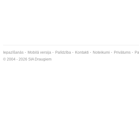
Iepazīšanās
Mobilā versija
Palīdzība
Kontakti
Noteikumi
Privātums
Pa
© 2004 - 2026 SIA Draugiem