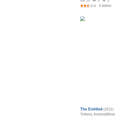
15
0
2
4 balsis
The Entitled
(2011)
Trilleris
,
Kriminālfilma