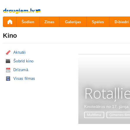
Pāriet
uz
saturu
Šodien
Ziņas
Galerijas
Spēles
D-biedri
Kino
Aktuāli
Šobrīd kino
Drīzumā
Visas filmas
Rotaļli
Kinoteātros no 17. jūnija
Multfilma
Ģimenes fil