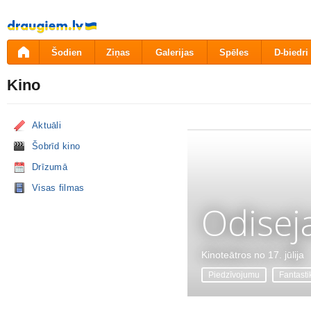
Pāriet
uz
saturu
Šodien
Ziņas
Galerijas
Spēles
D-biedri
Kino
Aktuāli
Šobrīd kino
Drīzumā
Visas filmas
Odisej
Kinoteātros no 17. jūlija
Piedzīvojumu
Fantasti