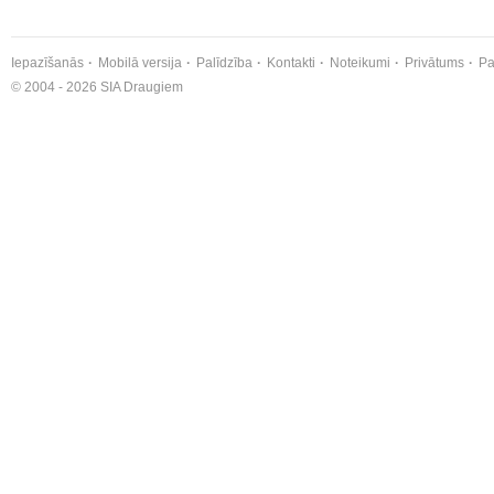
Iepazīšanās
Mobilā versija
Palīdzība
Kontakti
Noteikumi
Privātums
Pa
© 2004 - 2026 SIA Draugiem