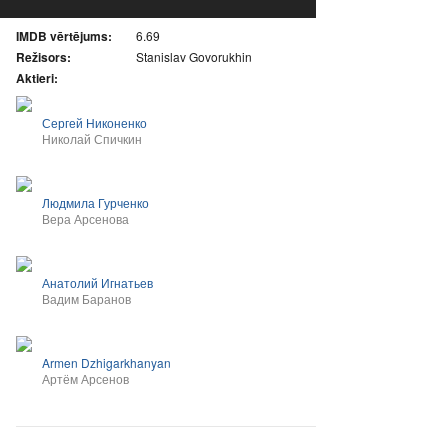
IMDB vērtējums:
6.69
Režisors:
Stanislav Govorukhin
Aktieri:
Сергей Никоненко
Николай Спичкин
Людмила Гурченко
Вера Арсенова
Анатолий Игнатьев
Вадим Баранов
Armen Dzhigarkhanyan
Артём Арсенов