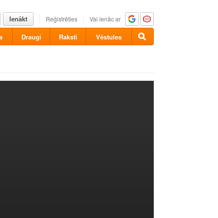
Ienākt
Reģistrēties
Vai ienāc ar
a
Draugi
Raksti
Vēstules