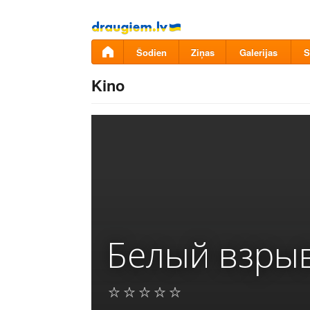
Pāriet
uz
saturu
Šodien
Ziņas
Galerijas
S
Kino
Белый взры