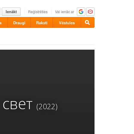
Ienākt
Reģistrēties
Vai ienāc ar
a
Draugi
Raksti
Vēstules
 свет
(2022)