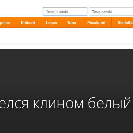
pēles
D-biedri
Lapas
Tops
Pasākumi
Statistik
елся клином белый