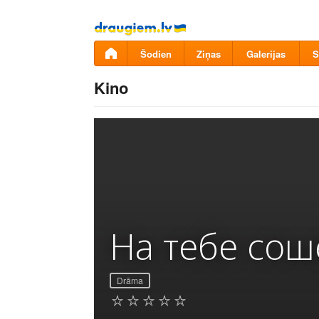
Pāriet
uz
saturu
Šodien
Ziņas
Galerijas
S
Kino
На тебе сош
Drāma