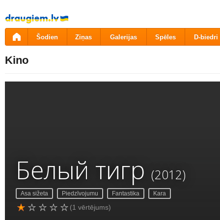
Pāriet
uz
saturu
Šodien
Ziņas
Galerijas
Spēles
D-biedri
Kino
Белый тигр
(2012)
Asa sižeta
Piedzīvojumu
Fantastika
Kara
(1 vērtējums)