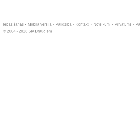
Iepazīšanās
Mobilā versija
Palīdzība
Kontakti
Noteikumi
Privātums
Pa
© 2004 - 2026 SIA Draugiem