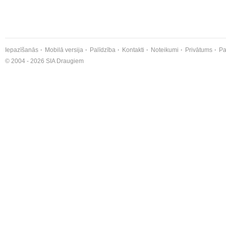
Iepazīšanās
Mobilā versija
Palīdzība
Kontakti
Noteikumi
Privātums
Pa
© 2004 - 2026 SIA Draugiem