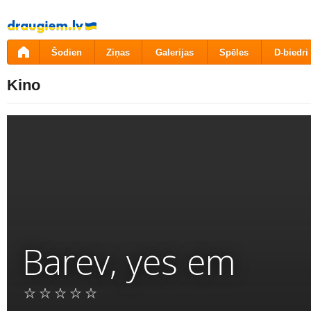
Pāriet
uz
saturu
Šodien
Ziņas
Galerijas
Spēles
D-biedri
Kino
Barev, yes em