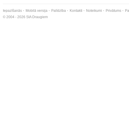
Iepazīšanās
Mobilā versija
Palīdzība
Kontakti
Noteikumi
Privātums
Pa
© 2004 - 2026 SIA Draugiem