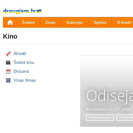
Pāriet
uz
saturu
Šodien
Ziņas
Galerijas
Spēles
D-biedri
Kino
Aktuāli
Šobrīd kino
Drīzumā
Visas filmas
Odisej
Kinoteātros no 17. jūlija
Piedzīvojumu
Fantasti