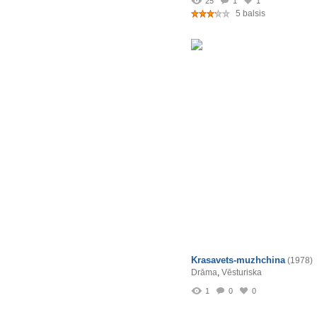
25
1
1
5 balsis
Krasavets-muzhchina
(1978)
Drāma
,
Vēsturiska
1
0
0