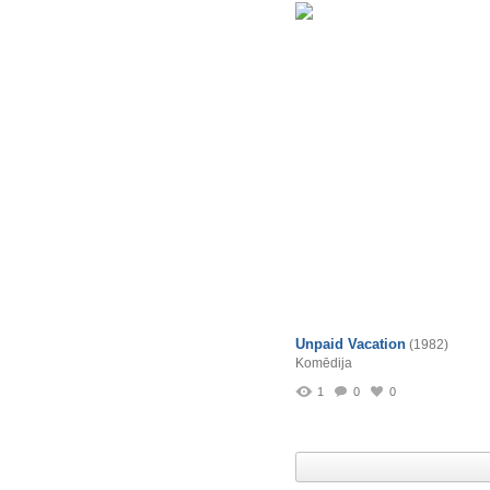
Unpaid Vacation
(1982)
Komēdija
1
0
0