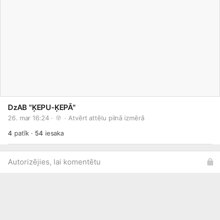
DzAB "ĶEPU-ĶEPĀ"
26. mar 16:24 · 
 · 
Atvērt attēlu pilnā izmērā
4
patīk
·
54
iesaka
Autorizējies, lai komentētu