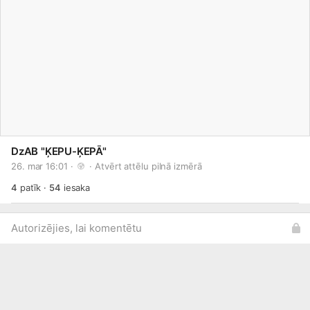
DzAB "ĶEPU-ĶEPĀ"
26. mar 16:01 · 
 · 
Atvērt attēlu pilnā izmērā
4
patīk
·
54
iesaka
Autorizējies, lai komentētu