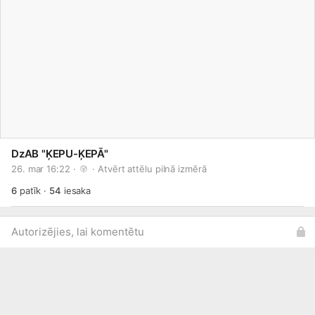
DzAB "ĶEPU-ĶEPĀ"
26. mar 16:22 · 
 · 
Atvērt attēlu pilnā izmērā
6
patīk
·
54
iesaka
Autorizējies, lai komentētu