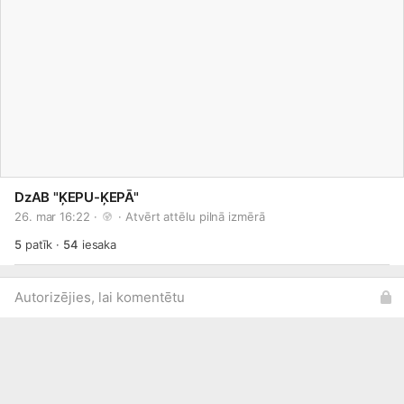
DzAB "ĶEPU-ĶEPĀ"
26. mar 16:22 · 
 · 
Atvērt attēlu pilnā izmērā
5
patīk
·
54
iesaka
Autorizējies, lai komentētu