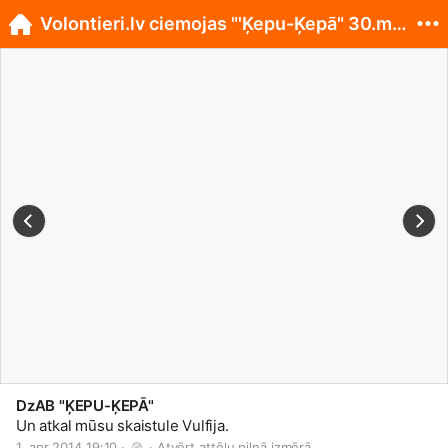
Volontieri.lv ciemojas "'Ķepu-Ķepā" 30.martā
DzAB "ĶEPU-ĶEPĀ"
Un atkal mūsu skaistule Vulfija.
1. apr 2014 19:10 · 
 · 
Atvērt attēlu pilnā izmērā