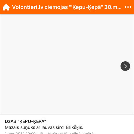
Volontieri.lv ciemojas "'Ķepu-Ķepā" 30.martā
DzAB "ĶEPU-ĶEPĀ"
Mazais suņuks ar lauvas sirdi Blīkšķis.
1. apr 2014 19:09 · 
 · 
Atvērt attēlu pilnā izmērā