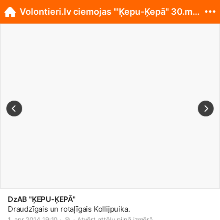
Volontieri.lv ciemojas "'Ķepu-Ķepā" 30.martā
DzAB "ĶEPU-ĶEPĀ"
Draudzīgais un rotaļīgais Kollijpuika.
1. apr 2014 19:10 · 
 · 
Atvērt attēlu pilnā izmērā