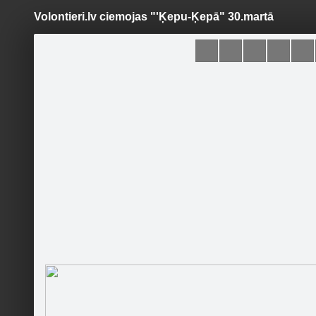
Volontieri.lv ciemojas "'Ķepu-Ķepā" 30.martā
Pāriet
uz
saturu
Šodien
Ziņas
Galerijas
S
DzAB "ĶEPU-ĶEPĀ"
Sekot