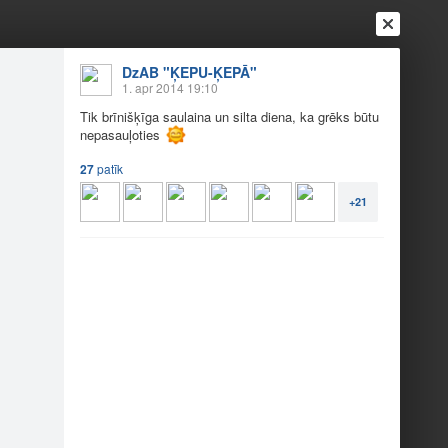
DzAB "ĶEPU-ĶEPĀ"
1. apr 2014 19:10
Tik brīnišķīga saulaina un silta diena, ka grēks būtu
nepasauļoties
27
patīk
+21
Ienākt
Reģistrēties
Vai ienāc ar
a
Draugi
Raksti
Vēstules
u-Ķepā" 30.martā