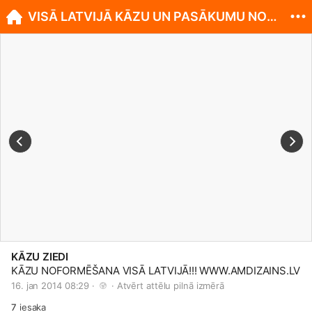
VISĀ LATVIJĀ KĀZU UN PASĀKUMU NOFORMĒŠANA!
KĀZU ZIEDI
KĀZU NOFORMĒŠANA VISĀ LATVIJĀ!!!
WWW.AMDIZAINS.LV
16. jan 2014 08:29 · 
 · 
Atvērt attēlu pilnā izmērā
7
iesaka