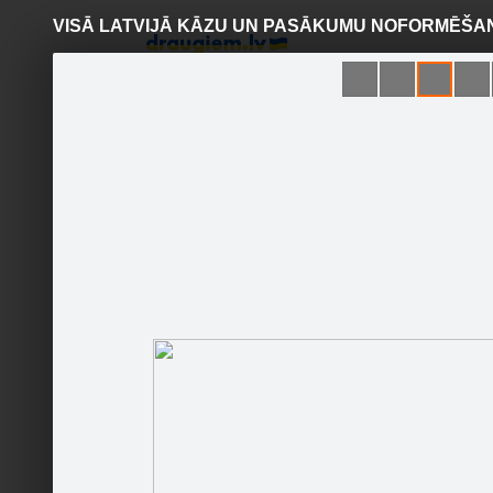
VISĀ LATVIJĀ KĀZU UN PASĀKUMU NOFORMĒŠA
Pāriet
uz
saturu
Šodien
Ziņas
Galerijas
S
KĀZU ZIEDI
Sekot
Sākumlapa
Galerija
Sekotāji
Jaunumi
Partneri
Darbinieki
KĀZU N
Runā