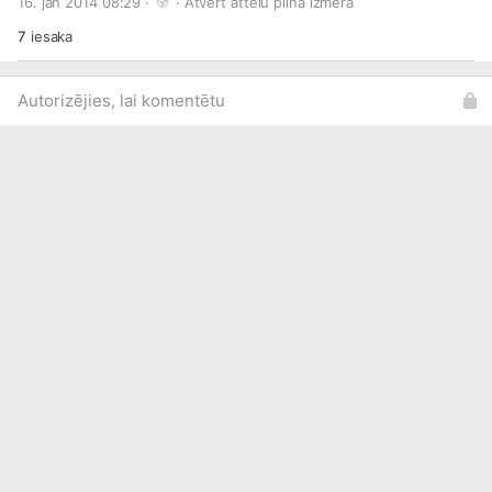
16. jan 2014 08:29 · 
 · 
Atvērt attēlu pilnā izmērā
7
iesaka
Autorizējies, lai komentētu