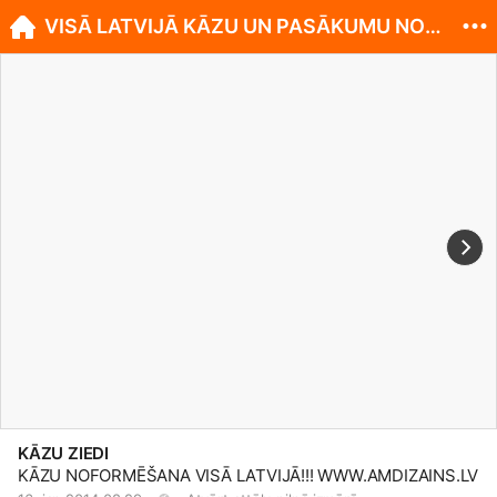
VISĀ LATVIJĀ KĀZU UN PASĀKUMU NOFORMĒŠANA!
KĀZU ZIEDI
KĀZU NOFORMĒŠANA VISĀ LATVIJĀ!!!
WWW.AMDIZAINS.LV