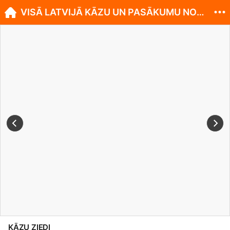
VISĀ LATVIJĀ KĀZU UN PASĀKUMU NOFORMĒŠANA!
KĀZU ZIEDI