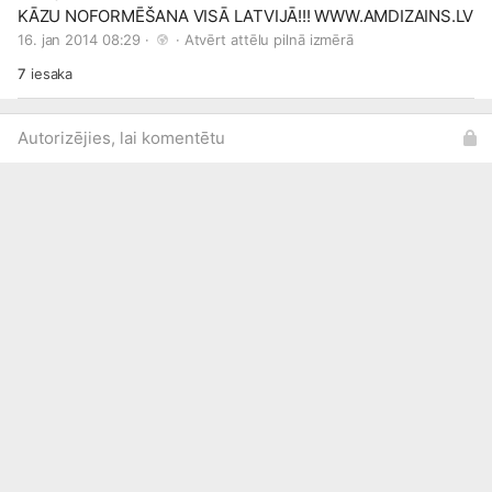
KĀZU NOFORMĒŠANA VISĀ LATVIJĀ!!!
WWW.AMDIZAINS.LV
16. jan 2014 08:29 · 
 · 
Atvērt attēlu pilnā izmērā
7
iesaka
Autorizējies, lai komentētu